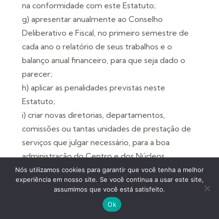
na conformidade com este Estatuto;
g) apresentar anualmente ao Conselho
Deliberativo e Fiscal, no primeiro semestre de
cada ano o relatório de seus trabalhos e o
balanço anual financeiro, para que seja dado o
parecer;
h) aplicar as penalidades previstas neste
Estatuto;
i) criar novas diretorias, departamentos,
comissões ou tantas unidades de prestação de
serviços que julgar necessário, para a boa
administração do Centro e dos Núcleos,
nomeando ou afastando seus chefes, cujas
Nós utilizamos cookies para garantir que você tenha a melhor
experiência em nosso site. Se você continua a usar este site,
constituição e funcionamento serão
assumimos que você está satisfeito.
determinadas em regimento interno;
Ok
j) autorizar as despesas necessárias dentro dos