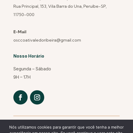
Rua Principal, 153, Vila Barra do Una, Peruíbe-SP,
11750-000
E-Mail
osccoativaledoribeira@gmail.com
Nosso Horário
Segunda – Sábado
9H – 17H
Nós utilizamos cookies para garantir que você tenha a melhor
Copyright © 2026 Coati. Todos os direitos revervados.